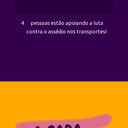
4
pessoas estão apoiando a luta
contra o assédio nos transportes!